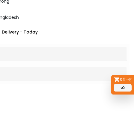
arong
angladesh
 Delivery
-
Today
0
টি পণ্য
৳
0