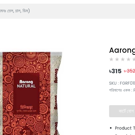
Aarong
৳
315
৳
35
SKU :
FGRF0
পরিমাপের একক
:
কার্টে যোগ
Product T