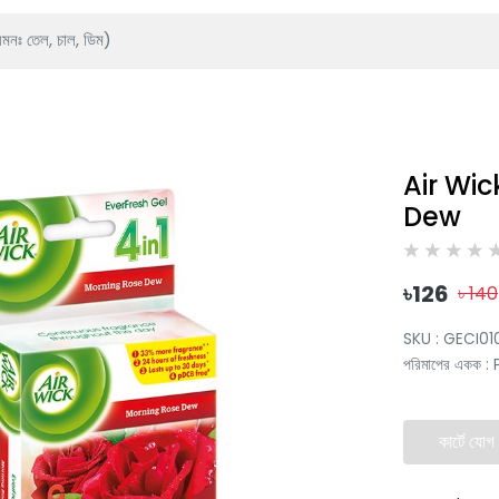
Air Wic
Dew
৳
126
৳
140
SKU :
GECI01
পরিমাপের একক
:
কার্টে যোগ