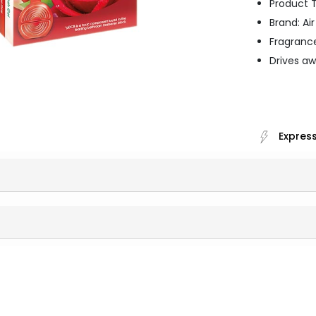
Product T
Brand: Ai
Fragranc
Drives a
Express