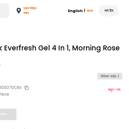
স্থান নির্বাচন
|
লগ ইন
English
বাংলা
করুন
k Everfresh Gel 4 In 1, Morning Rose
মিনিমাম অর্ডার
:
1
000070CRS
মজুত শেষ
Piece
 করুন