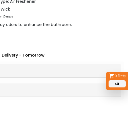
ype: Air Freshener
r Wick
e: Rose
way odors to enhance the bathroom.
 Delivery
-
Tomorrow
0
টি পণ্য
৳
0