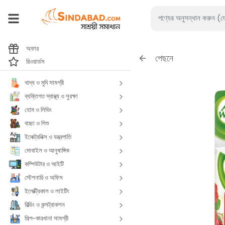
অফার
পেছনে
রিওয়ার্ডস
খাদ্য ও মুদি সামগ্রী
ব্যক্তিগত স্বাস্থ্য ও সুরক্ষা
হোম ও লিভিং
বাচ্চা ও শিশু
ইলেক্ট্রনিক্স ও যন্ত্রপাতি
মোবাইল ও আনুষাঙ্গিক
কম্পিউটার ও আইটি
স্টেশনারি ও অফিস
ইলেক্ট্রিকাল ও লাইটিং
বিল্ডিং ও কন্সট্রাকশন
শিল্প-কারখানা সামগ্রী