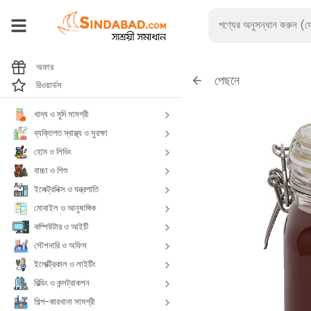
অফার
পেছনে
রিওয়ার্ডস
খাদ্য ও মুদি সামগ্রী
ব্যক্তিগত স্বাস্থ্য ও সুরক্ষা
হোম ও লিভিং
বাচ্চা ও শিশু
ইলেক্ট্রনিক্স ও যন্ত্রপাতি
মোবাইল ও আনুষাঙ্গিক
কম্পিউটার ও আইটি
স্টেশনারি ও অফিস
ইলেক্ট্রিকাল ও লাইটিং
বিল্ডিং ও কন্সট্রাকশন
শিল্প-কারখানা সামগ্রী