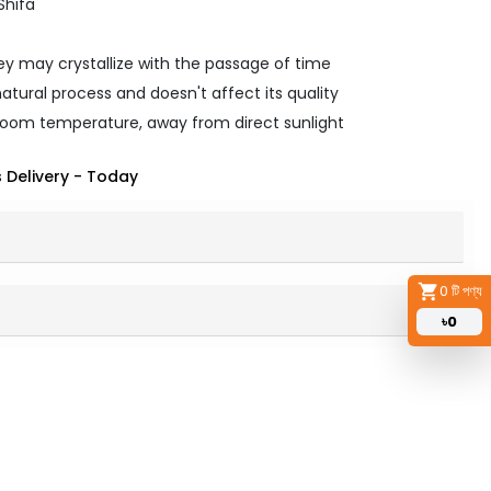
Shifa
y may crystallize with the passage of time
 natural process and doesn't affect its quality
room temperature, away from direct sunlight
 Delivery
-
Today
0
টি পণ্য
৳
0