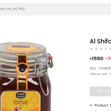
Al Shif
৳
1550
৳
1
SKU :
FGSB0
পরিমাপের একক
:
কার্টে যোগ
Product 