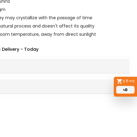
Shifa
0gm
y may crystallize with the passage of time
 natural process and doesn't affect its quality
room temperature, away from direct sunlight
 Delivery
-
Today
0
টি পণ্য
৳
0