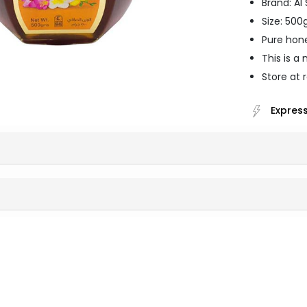
Brand: Al 
Size: 50
Pure hone
This is a
Store at 
Express