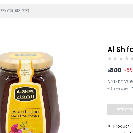
Al Shi
৳
800
৳
85
SKU :
FGSB0
পরিমাপের একক
:
কার্টে যোগ
Product 