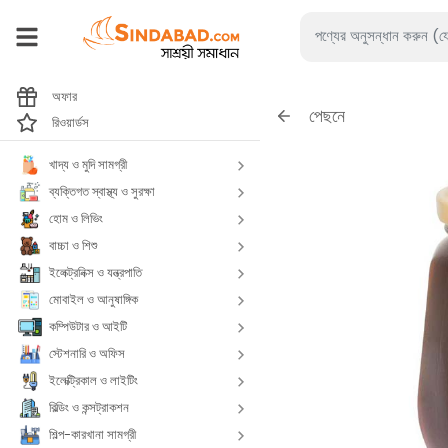
অফার
পেছনে
রিওয়ার্ডস
খাদ্য ও মুদি সামগ্রী
ব্যক্তিগত স্বাস্থ্য ও সুরক্ষা
হোম ও লিভিং
বাচ্চা ও শিশু
ইলেক্ট্রনিক্স ও যন্ত্রপাতি
মোবাইল ও আনুষাঙ্গিক
কম্পিউটার ও আইটি
স্টেশনারি ও অফিস
ইলেক্ট্রিকাল ও লাইটিং
বিল্ডিং ও কন্সট্রাকশন
শিল্প-কারখানা সামগ্রী