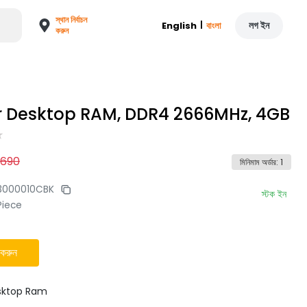
স্থান নির্বাচন
|
লগ ইন
English
বাংলা
করুন
 Desktop RAM, DDR4 2666MHz, 4GB
2690
মিনিমাম অর্ডার
:
1
3000010CBK
স্টক ইন
Piece
 করুন
sktop Ram