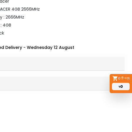
pacer
PACER 4GB 2666MHz
y : 2666MHz
 : 4GB
ack
d Delivery
-
Wednesday 12 August
0
টি পণ্য
৳
0