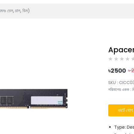
Apacer
৳
2500
৳
SKU :
CICC0
পরিমাপের একক
:
কার্টে যোগ
Type: De