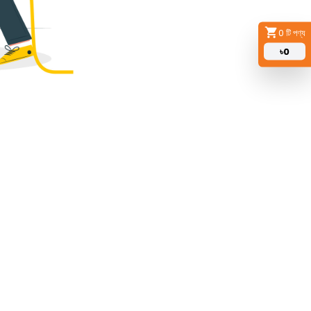
0
টি পণ্য
৳
0