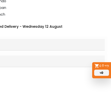
ando
apan
Inch
d Delivery
-
Wednesday 12 August
0
টি পণ্য
৳
0