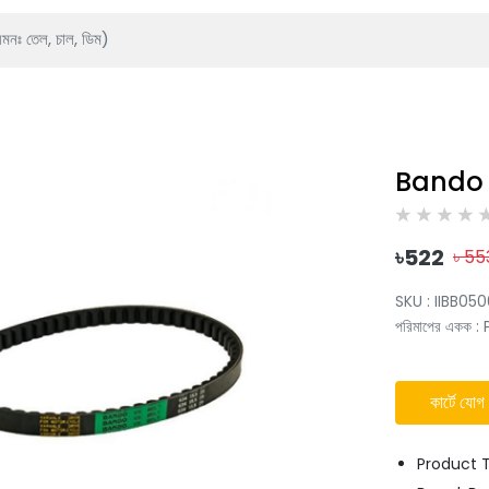
Bando V
৳
522
৳
55
SKU :
IIBB05
পরিমাপের একক
:
কার্টে যোগ
Product T