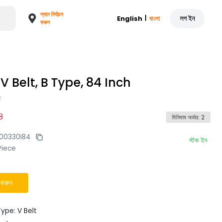
স্থান নির্বাচন
|
লগ ইন
English
বাংলা
করুন
 Belt, B Type, 84 Inch
3
মিনিমাম অর্ডার
:
2
000330I84
স্টক ইন
Piece
 করুন
ype: V Belt