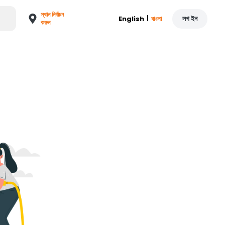
স্থান নির্বাচন
|
লগ ইন
English
বাংলা
করুন