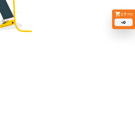
0
টি পণ্য
৳
0