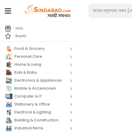
অফার
রিওয়ার্ডস
Food & Grocery
Personal Care
Home & Living
Kids & Baby
Electronics & Appliances
Mobile & Accessories
Computer & IT
Stationery & Office
Electrical & Lighting
Building & Construction
Industrial Items