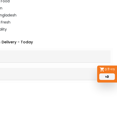
D Food
gm
angladesh
 Fresh
lity
 Delivery
-
Today
0
টি পণ্য
৳
0