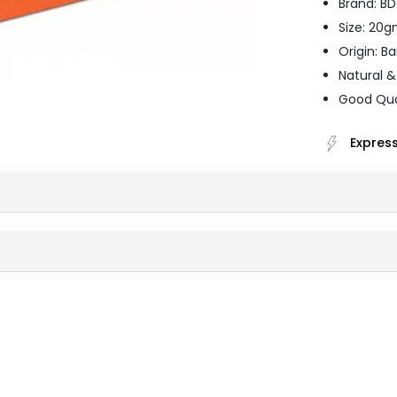
Brand: B
Size: 20
Origin: B
Natural &
Good Qua
Express