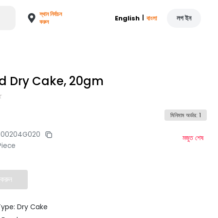
স্থান নির্বাচন
|
লগ ইন
English
বাংলা
করুন
d Dry Cake, 20gm
মিনিমাম অর্ডার
:
1
200204G020
মজুত শেষ
Piece
 করুন
Type: Dry Cake