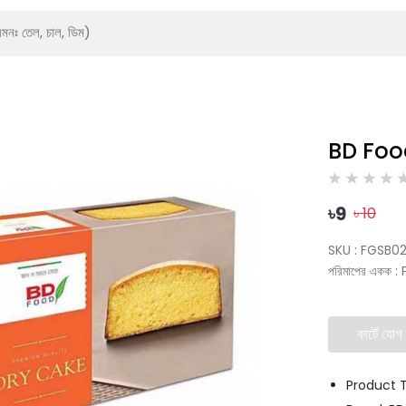
BD Foo
৳
9
৳
10
SKU :
FGSB0
পরিমাপের একক
:
কার্টে যোগ
Product 