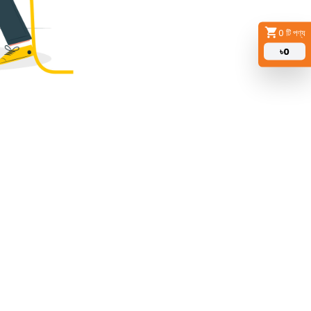
0
টি পণ্য
৳
0