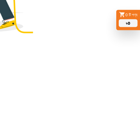
0
টি পণ্য
৳
0