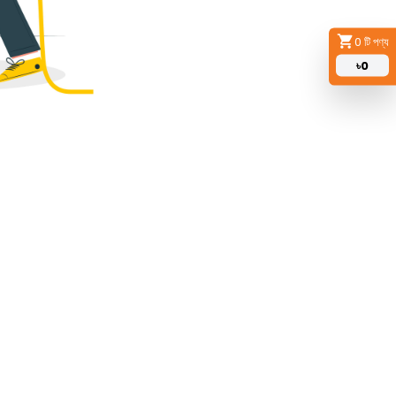
0
টি পণ্য
৳
0