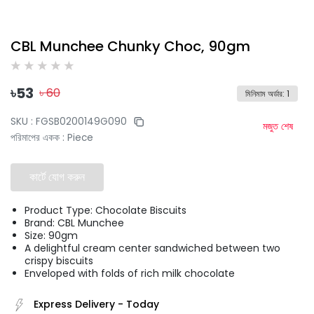
CBL Munchee Chunky Choc, 90gm
৳
53
৳
60
মিনিমাম অর্ডার
:
1
SKU :
FGSB0200149G090
মজুত শেষ
পরিমাপের একক
:
Piece
কার্টে যোগ করুন
Product Type: Chocolate Biscuits
Brand: CBL Munchee
Size: 90gm
A delightful cream center sandwiched between two
crispy biscuits
Enveloped with folds of rich milk chocolate
Express Delivery
-
Today