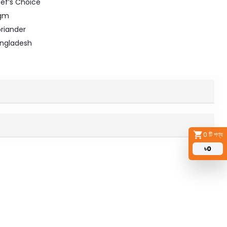
ef’s Choice
0gm
oriander
angladesh
0
টি পণ্য
৳
0