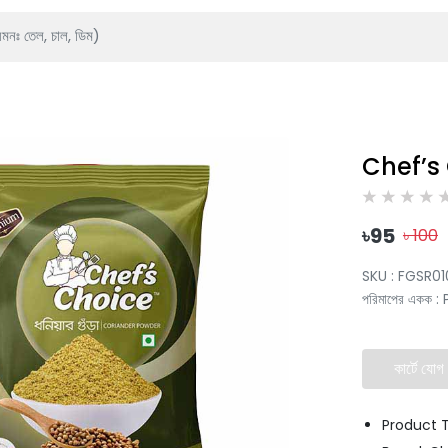
Chef’s
৳
95
৳
100
SKU :
FGSR0
পরিমাপের একক
:
কার্টে যোগ
Product 