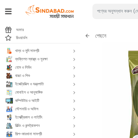
অফার
পেছনে
রিওয়ার্ডস
খাদ্য ও মুদি সামগ্রী
ব্যক্তিগত স্বাস্থ্য ও সুরক্ষা
হোম ও লিভিং
বাচ্চা ও শিশু
ইলেক্ট্রনিক্স ও যন্ত্রপাতি
মোবাইল ও আনুষাঙ্গিক
কম্পিউটার ও আইটি
স্টেশনারি ও অফিস
ইলেক্ট্রিকাল ও লাইটিং
বিল্ডিং ও কন্সট্রাকশন
শিল্প-কারখানা সামগ্রী