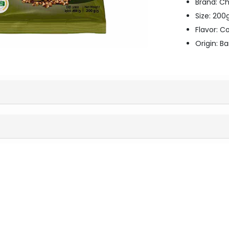
Brand: Ch
Size: 20
Flavor: C
Origin: B