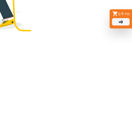
0
টি পণ্য
৳
0