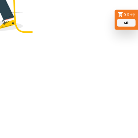
0
টি পণ্য
৳
0