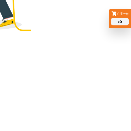
0
টি পণ্য
৳
0