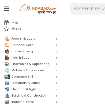
অফার
রিওয়ার্ডস
Food & Grocery
Personal Care
Home & Living
Kids & Baby
Electronics & Appliances
Mobile & Accessories
Computer & IT
Stationery & Office
Electrical & Lighting
Building & Construction
Industrial Items