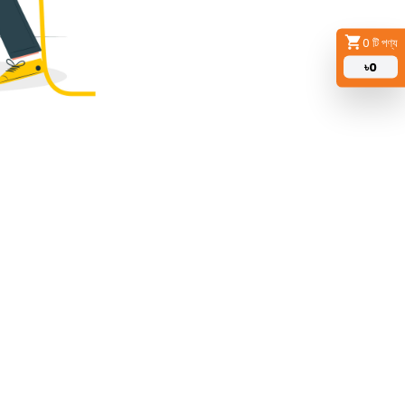
0
টি পণ্য
৳
0