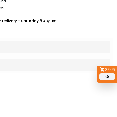
hina
mm
 Delivery
-
Saturday 8 August
0
টি পণ্য
৳
0