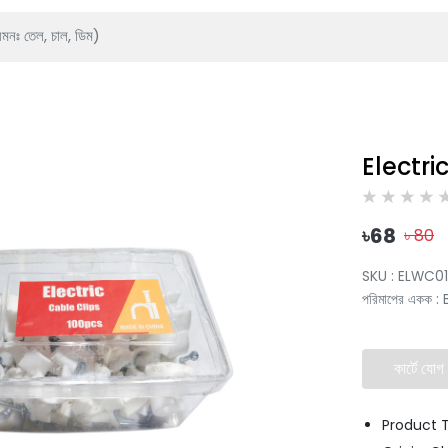
Electri
৳
68
৳
80
SKU :
ELWC01
পরিমাপের একক
:
কার্টে যোগ
Product T