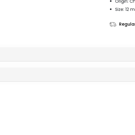
Origin: C
Size: 12 
Regular