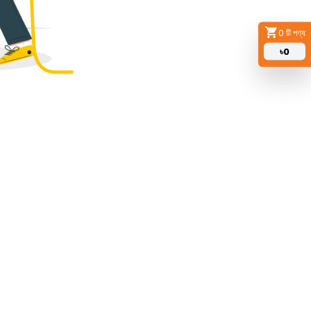
0
টি পণ্য
৳
0