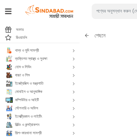
অফার
পেছনে
রিওয়ার্ডস
খাদ্য ও মুদি সামগ্রী
ব্যক্তিগত স্বাস্থ্য ও সুরক্ষা
হোম ও লিভিং
বাচ্চা ও শিশু
ইলেক্ট্রনিক্স ও যন্ত্রপাতি
মোবাইল ও আনুষাঙ্গিক
কম্পিউটার ও আইটি
স্টেশনারি ও অফিস
ইলেক্ট্রিকাল ও লাইটিং
বিল্ডিং ও কন্সট্রাকশন
শিল্প-কারখানা সামগ্রী