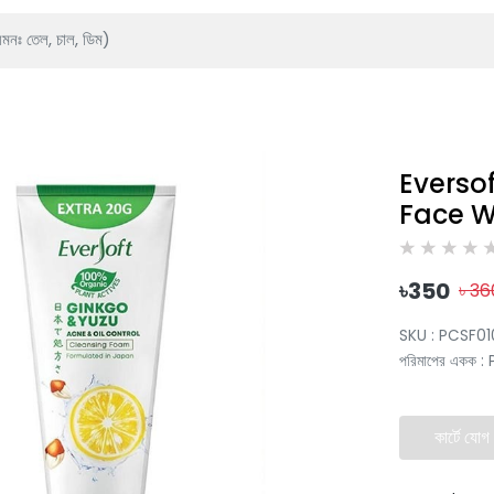
Everso
Face W
৳
350
৳
36
SKU :
PCSF01
পরিমাপের একক
:
কার্টে যোগ