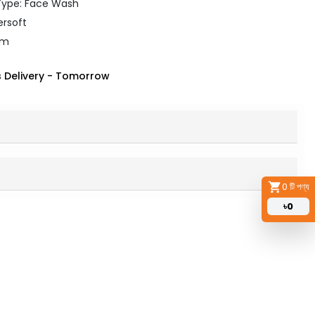
Type: Face Wash
ersoft
gm
 Delivery
-
Tomorrow
0
টি পণ্য
৳
0