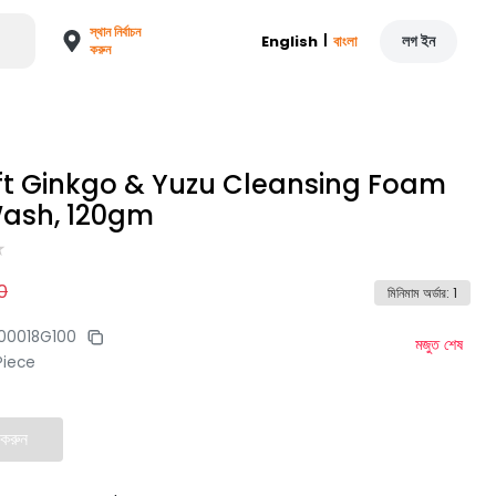
স্থান নির্বাচন
|
লগ ইন
English
বাংলা
করুন
ft Ginkgo & Yuzu Cleansing Foam
ash, 120gm
0
মিনিমাম অর্ডার
:
1
00018G100
মজুত শেষ
Piece
 করুন