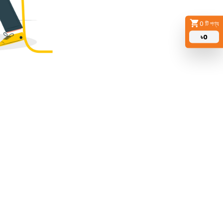
0
টি পণ্য
৳
0