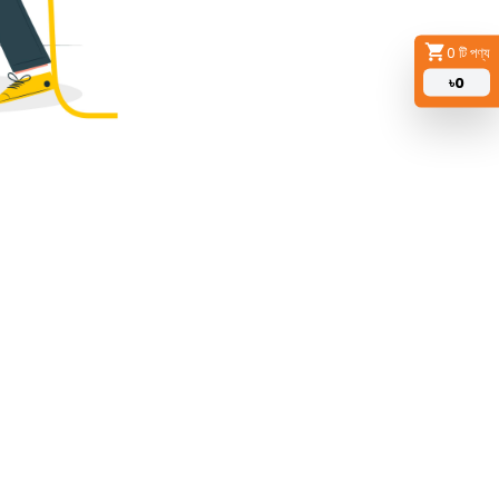
0
টি পণ্য
৳
0