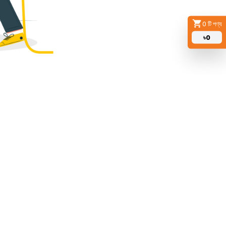
0
টি পণ্য
৳
0