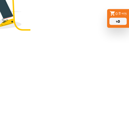
0
টি পণ্য
৳
0