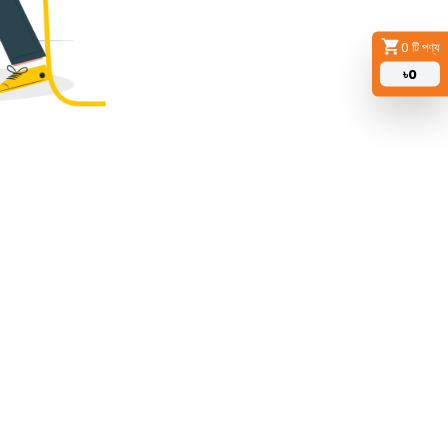
0
টি পণ্য
৳
0