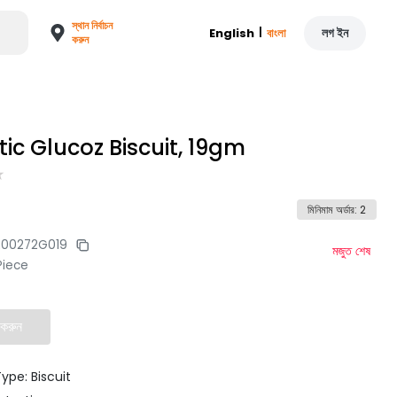
স্থান নির্বাচন
|
লগ ইন
English
বাংলা
করুন
ic Glucoz Biscuit, 19gm
মিনিমাম অর্ডার
:
2
200272G019
মজুত শেষ
Piece
 করুন
ype: Biscuit