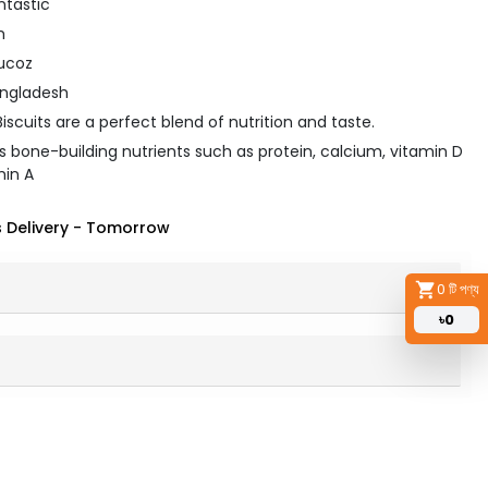
ntastic
m
lucoz
angladesh
iscuits are a perfect blend of nutrition and taste.
es bone-building nutrients such as protein, calcium, vitamin D
min A
 Delivery
-
Tomorrow
0
টি পণ্য
৳
0