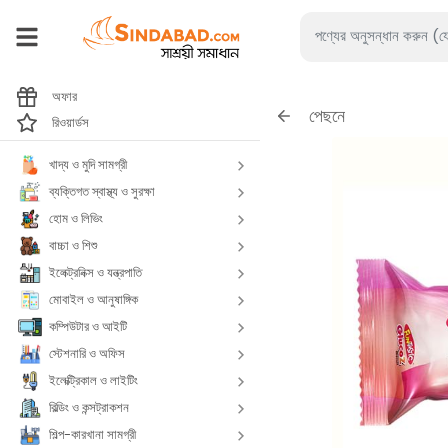
অফার
পেছনে
রিওয়ার্ডস
খাদ্য ও মুদি সামগ্রী
ব্যক্তিগত স্বাস্থ্য ও সুরক্ষা
হোম ও লিভিং
বাচ্চা ও শিশু
ইলেক্ট্রনিক্স ও যন্ত্রপাতি
মোবাইল ও আনুষাঙ্গিক
কম্পিউটার ও আইটি
স্টেশনারি ও অফিস
ইলেক্ট্রিকাল ও লাইটিং
বিল্ডিং ও কন্সট্রাকশন
শিল্প-কারখানা সামগ্রী