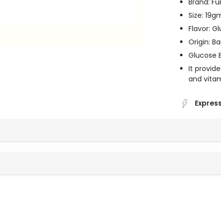
Brand: Fu
Size: 19g
Flavor: G
Origin: B
Glucose B
It provid
and vita
Express