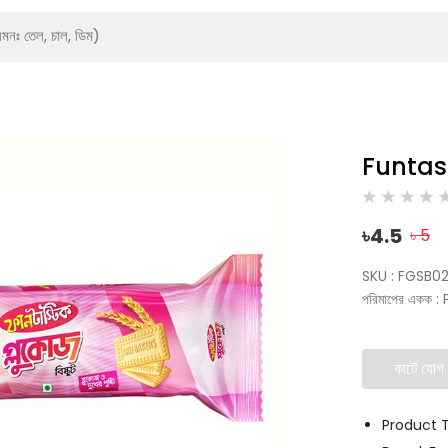
Funtast
৳
4.5
৳
5
SKU :
FGSB0
পরিমাপের একক
:
কার্টে যোগ
Product T