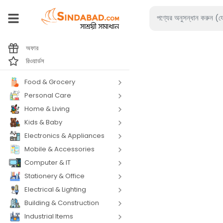
অফার
রিওয়ার্ডস
Food & Grocery
Personal Care
Home & Living
Kids & Baby
Electronics & Appliances
Mobile & Accessories
Computer & IT
Stationery & Office
Electrical & Lighting
Building & Construction
Industrial Items