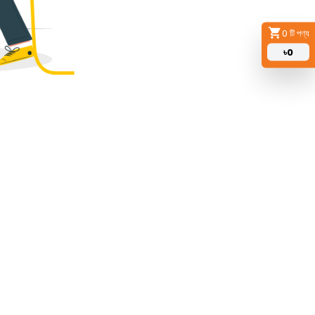
0
টি পণ্য
৳
0