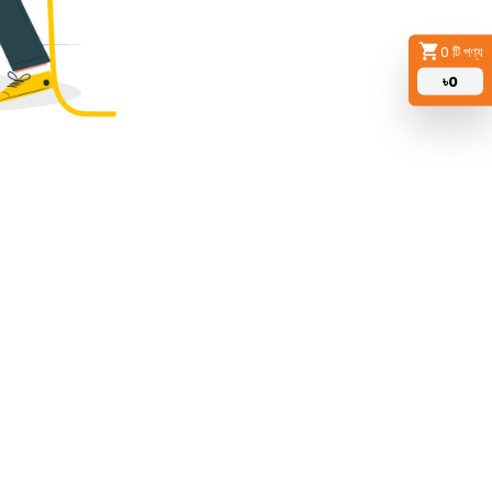
0
টি পণ্য
৳
0