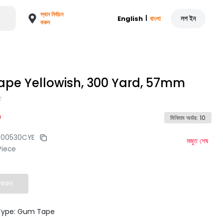
স্থান নির্বাচন
|
লগ ইন
English
বাংলা
করুন
pe Yellowish, 300 Yard, 57mm
0
মিনিমাম অর্ডার
:
10
000530CYE
মজুত শেষ
Piece
 করুন
Type: Gum Tape