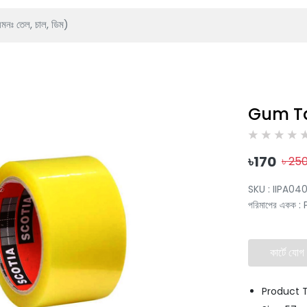
Gum Ta
৳
170
৳
25
SKU :
IIPA04
পরিমাপের একক
:
কার্টে যোগ
Product 