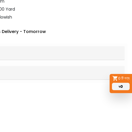
mm
00 Yard
llowish
 Delivery
-
Tomorrow
0
টি পণ্য
৳
0