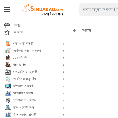
অফার
পেছনে
রিওয়ার্ডস
খাদ্য ও মুদি সামগ্রী
ব্যক্তিগত স্বাস্থ্য ও সুরক্ষা
হোম ও লিভিং
বাচ্চা ও শিশু
ইলেক্ট্রনিক্স ও যন্ত্রপাতি
মোবাইল ও আনুষাঙ্গিক
কম্পিউটার ও আইটি
স্টেশনারি ও অফিস
ইলেক্ট্রিকাল ও লাইটিং
বিল্ডিং ও কন্সট্রাকশন
শিল্প-কারখানা সামগ্রী