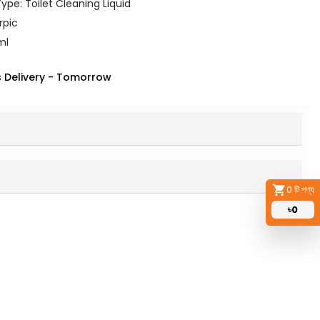
ype: Toilet Cleaning Liquid
rpic
ml
 Delivery
-
Tomorrow
0
টি পণ্য
৳
0