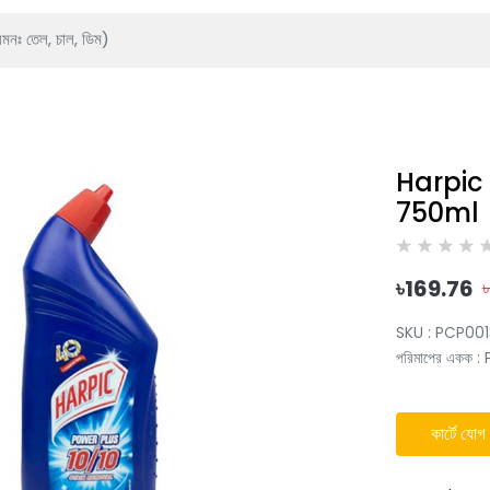
Harpic 
750ml
৳
169.76
SKU :
PCP001
পরিমাপের একক
:
কার্টে যোগ