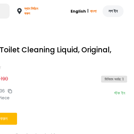
স্থান নির্বাচন
|
লগ ইন
English
বাংলা
করুন
Toilet Cleaning Liquid, Original,
৳
190
মিনিমাম অর্ডার
:
1
36
স্টক ইন
Piece
 করুন