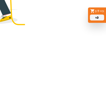
0
টি পণ্য
৳
0