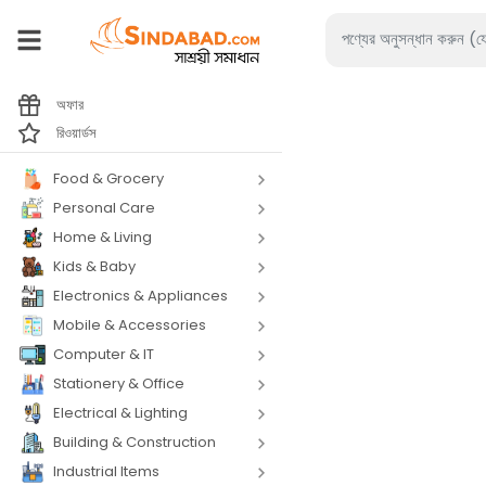
অফার
রিওয়ার্ডস
Food & Grocery
Personal Care
Home & Living
Kids & Baby
Electronics & Appliances
Mobile & Accessories
Computer & IT
Stationery & Office
Electrical & Lighting
Building & Construction
Industrial Items