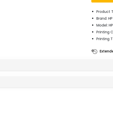
Product T
Brand: H
Model: H
Printing 
Printing 
Extende