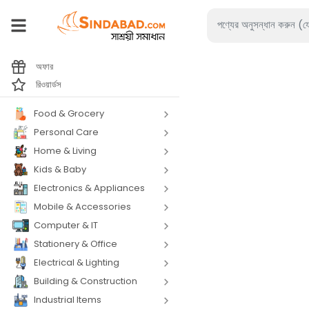
অফার
রিওয়ার্ডস
Food & Grocery
Personal Care
Home & Living
Kids & Baby
Electronics & Appliances
Mobile & Accessories
Computer & IT
Stationery & Office
Electrical & Lighting
Building & Construction
Industrial Items