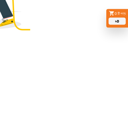
0
টি পণ্য
৳
0