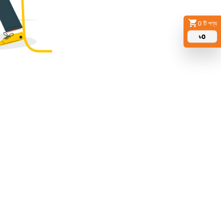
0
টি পণ্য
৳
0