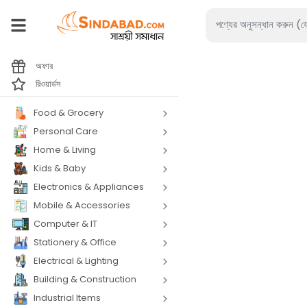
অফার
রিওয়ার্ডস
Food & Grocery
Personal Care
Home & Living
Kids & Baby
Electronics & Appliances
Mobile & Accessories
Computer & IT
Stationery & Office
Electrical & Lighting
Building & Construction
Industrial Items