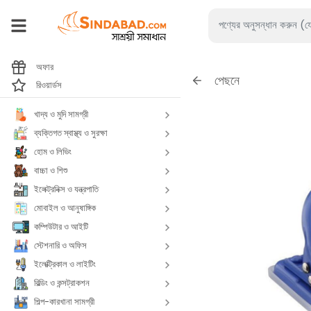
অফার
পেছনে
রিওয়ার্ডস
খাদ্য ও মুদি সামগ্রী
ব্যক্তিগত স্বাস্থ্য ও সুরক্ষা
হোম ও লিভিং
বাচ্চা ও শিশু
ইলেক্ট্রনিক্স ও যন্ত্রপাতি
মোবাইল ও আনুষাঙ্গিক
কম্পিউটার ও আইটি
স্টেশনারি ও অফিস
ইলেক্ট্রিকাল ও লাইটিং
বিল্ডিং ও কন্সট্রাকশন
শিল্প-কারখানা সামগ্রী