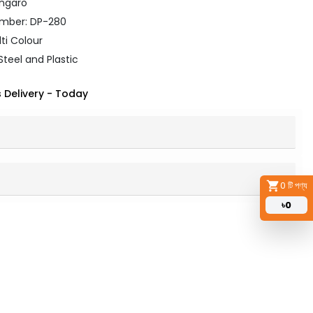
angaro
mber: DP-280
lti Colour
Steel and Plastic
 Delivery
-
Today
0
টি পণ্য
৳
0