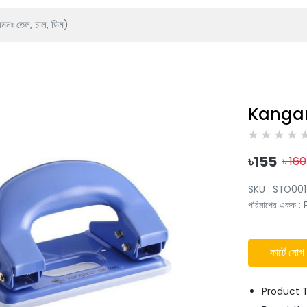
Kangar
৳
155
৳
160
SKU :
STO001
পরিমাপের একক
:
কার্টে যোগ
Product 