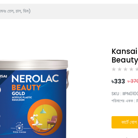
Kansai 
Beauty
৳
333
৳
37
SKU :
IIPN010
পরিমাপের একক
:
কার্টে যোগ