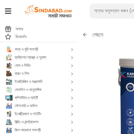
অফার
পেছনে
রিওয়ার্ডস
খাদ্য ও মুদি সামগ্রী
ব্যক্তিগত স্বাস্থ্য ও সুরক্ষা
হোম ও লিভিং
বাচ্চা ও শিশু
ইলেক্ট্রনিক্স ও যন্ত্রপাতি
মোবাইল ও আনুষাঙ্গিক
কম্পিউটার ও আইটি
স্টেশনারি ও অফিস
ইলেক্ট্রিকাল ও লাইটিং
বিল্ডিং ও কন্সট্রাকশন
শিল্প-কারখানা সামগ্রী