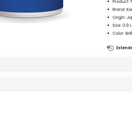
Product T
Brand: Ka
Origin: J
Size: 0.9 L
Color: Bri
Extende