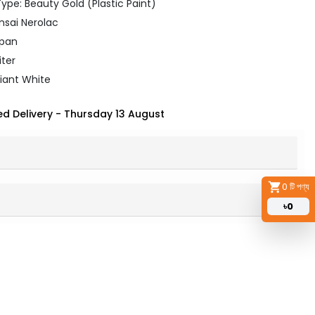
ype: Beauty Gold (Plastic Paint)
nsai Nerolac
apan
iter
lliant White
d Delivery
-
Thursday 13 August
0
টি পণ্য
৳
0