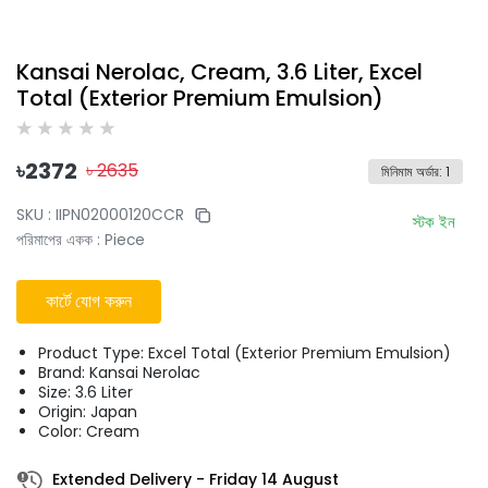
Kansai Nerolac, Cream, 3.6 Liter, Excel
Total (Exterior Premium Emulsion)
৳
2372
৳
2635
মিনিমাম অর্ডার
:
1
SKU :
IIPN02000120CCR
স্টক ইন
পরিমাপের একক
:
Piece
কার্টে যোগ করুন
Product Type: Excel Total (Exterior Premium Emulsion)
Brand: Kansai Nerolac
Size: 3.6 Liter
Origin: Japan
Color: Cream
Extended Delivery
-
Friday 14 August