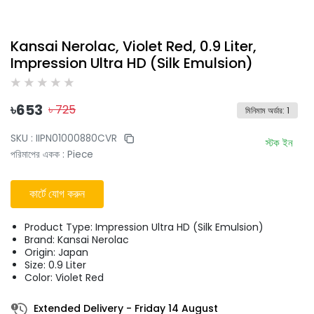
Kansai Nerolac, Violet Red, 0.9 Liter,
Impression Ultra HD (Silk Emulsion)
৳
653
৳
725
মিনিমাম অর্ডার
:
1
SKU :
IIPN01000880CVR
স্টক ইন
পরিমাপের একক
:
Piece
কার্টে যোগ করুন
Product Type: Impression Ultra HD (Silk Emulsion)
Brand: Kansai Nerolac
Origin: Japan
Size: 0.9 Liter
Color: Violet Red
Extended Delivery
-
Friday 14 August