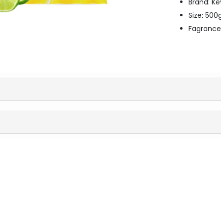
Brand: K
Size: 50
Fagranc