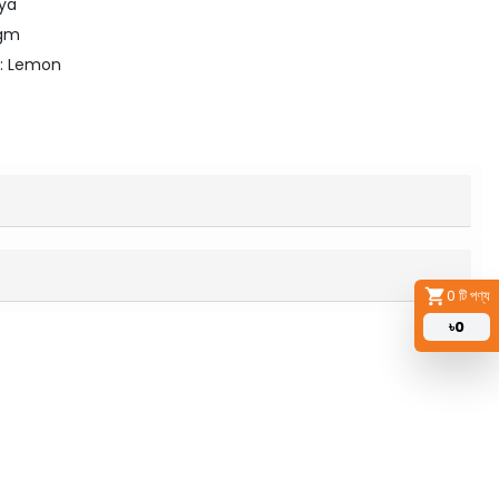
eya
0gm
e: Lemon
0
টি পণ্য
৳
0