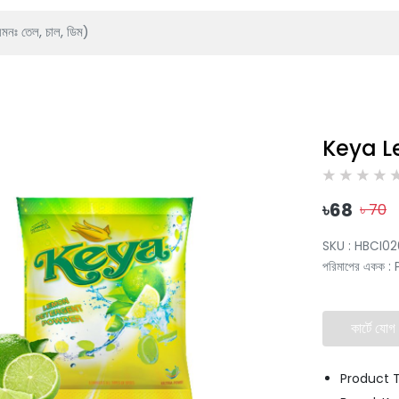
Keya L
৳
68
৳
70
SKU :
HBCI0
পরিমাপের একক
:
কার্টে যোগ
Product 