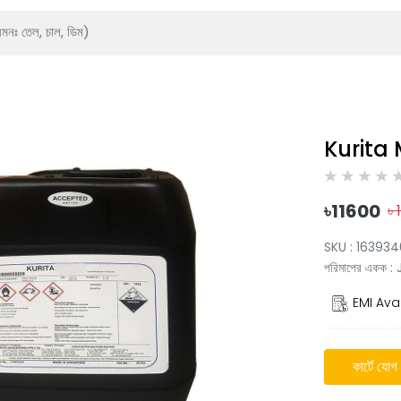
Kurita
৳
11600
৳
SKU :
163934
পরিমাপের একক
:
EMI Avai
কার্টে যোগ