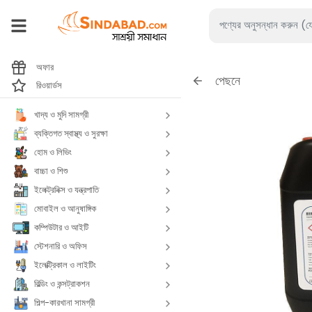
অফার
পেছনে
রিওয়ার্ডস
খাদ্য ও মুদি সামগ্রী
ব্যক্তিগত স্বাস্থ্য ও সুরক্ষা
হোম ও লিভিং
বাচ্চা ও শিশু
ইলেক্ট্রনিক্স ও যন্ত্রপাতি
মোবাইল ও আনুষাঙ্গিক
কম্পিউটার ও আইটি
স্টেশনারি ও অফিস
ইলেক্ট্রিকাল ও লাইটিং
বিল্ডিং ও কন্সট্রাকশন
শিল্প-কারখানা সামগ্রী