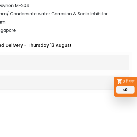
Oxynon M-204
eam/ Condensate water Corrosion & Scale Inhibitor.
rum
ingapore
d Delivery
-
Thursday 13 August
0
টি পণ্য
৳
0