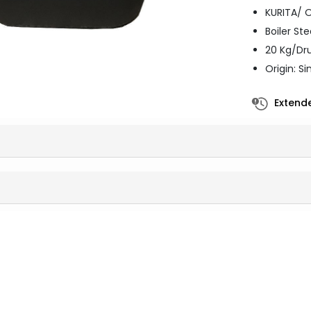
KURITA/ 
Boiler St
20 Kg/D
Origin: S
Extende