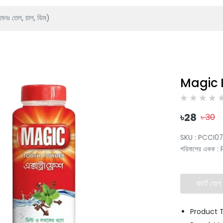
Magic 
৳
28
৳
30
SKU :
PCCI0
পরিমাপের একক
:
কার্টে যোগ
Product 