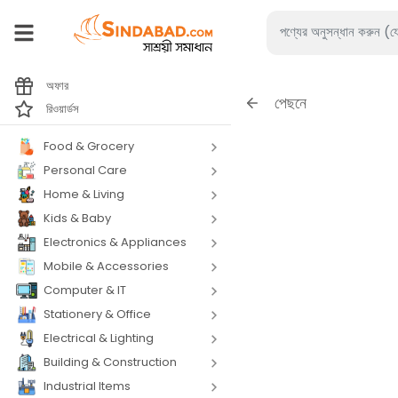
অফার
পেছনে
রিওয়ার্ডস
Food & Grocery
Personal Care
Home & Living
Kids & Baby
Electronics & Appliances
Mobile & Accessories
Computer & IT
Stationery & Office
Electrical & Lighting
Building & Construction
Industrial Items