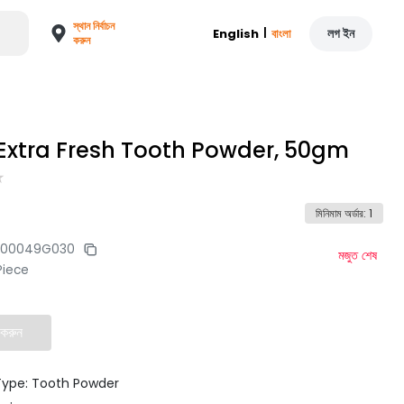
স্থান নির্বাচন
|
লগ ইন
English
বাংলা
করুন
Extra Fresh Tooth Powder, 50gm
মিনিমাম অর্ডার
:
1
700049G030
মজুত শেষ
Piece
 করুন
Type: Tooth Powder