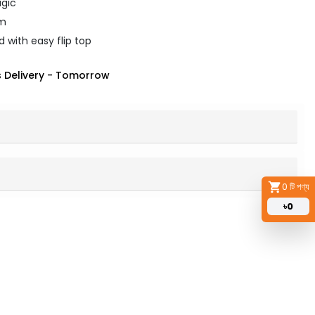
agic
gm
d with easy flip top
 Delivery
-
Tomorrow
0
টি পণ্য
৳
0