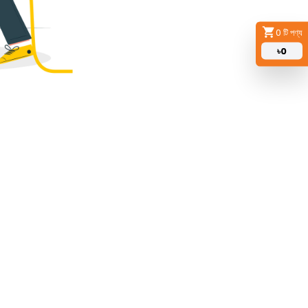
0
টি পণ্য
৳
0