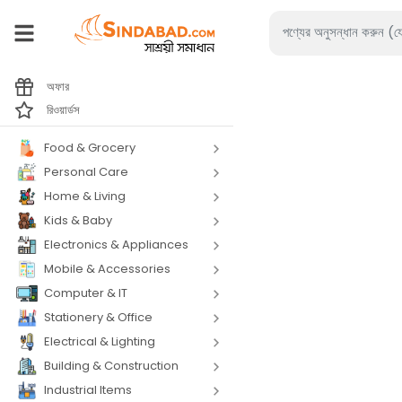
অফার
রিওয়ার্ডস
Food & Grocery
Personal Care
Home & Living
Kids & Baby
Electronics & Appliances
Mobile & Accessories
Computer & IT
Stationery & Office
Electrical & Lighting
Building & Construction
Industrial Items