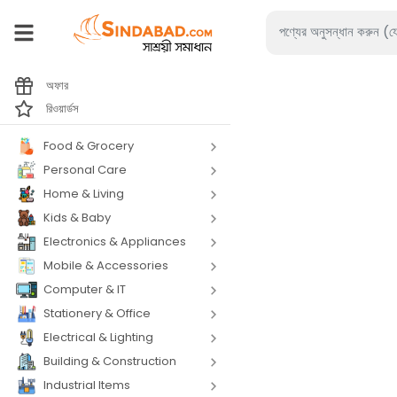
অফার
রিওয়ার্ডস
Food & Grocery
Personal Care
Home & Living
Kids & Baby
Electronics & Appliances
Mobile & Accessories
Computer & IT
Stationery & Office
Electrical & Lighting
Building & Construction
Industrial Items