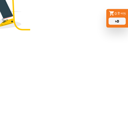
0
টি পণ্য
৳
0