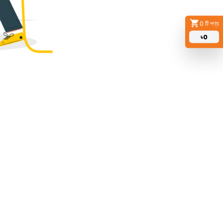
0
টি পণ্য
৳
0