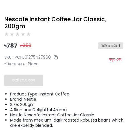
Nescafe Instant Coffee Jar Classic,
200gm
৳
787
৳
850
মিনিমাম অর্ডার
:
1
SKU :
PCFB01275427960
মজুত শেষ
পরিমাপের একক
:
Piece
কার্টে যোগ করুন
Product Type: Instant Coffee
Brand: Nestle
Size: 200gm
A Rich and Delightful Aroma
Nestle Nescafe Instant Coffee Jar Classic
Made from medium-dark roasted Robusta beans which
are expertly blended.