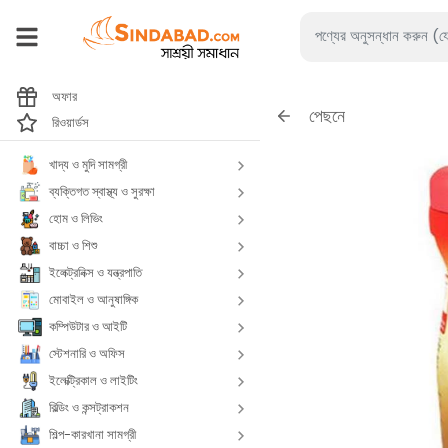
অফার
পেছনে
রিওয়ার্ডস
খাদ্য ও মুদি সামগ্রী
ব্যক্তিগত স্বাস্থ্য ও সুরক্ষা
হোম ও লিভিং
বাচ্চা ও শিশু
ইলেক্ট্রনিক্স ও যন্ত্রপাতি
মোবাইল ও আনুষাঙ্গিক
কম্পিউটার ও আইটি
স্টেশনারি ও অফিস
ইলেক্ট্রিকাল ও লাইটিং
বিল্ডিং ও কন্সট্রাকশন
শিল্প-কারখানা সামগ্রী