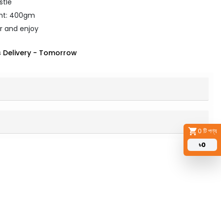
stle
ht: 400gm
ir and enjoy
 Delivery
-
Tomorrow
0
টি পণ্য
৳
0