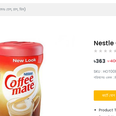
Nestle
৳
363
৳
40
SKU :
HOT00
পরিমাপের একক
:
কার্টে যোগ
Product 