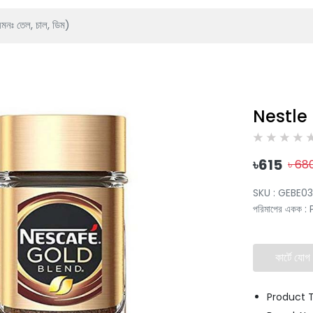
Nestle
৳
615
৳
68
SKU :
GEBE03
পরিমাপের একক
:
কার্টে যোগ
Product 