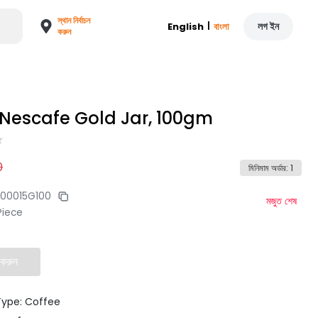
স্থান নির্বাচন
|
লগ ইন
English
বাংলা
করুন
 Nescafe Gold Jar, 100gm
0
মিনিমাম অর্ডার
:
1
00015G100
মজুত শেষ
Piece
 করুন
Type: Coffee