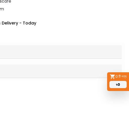
escafe
gm
 Delivery
-
Today
0
টি পণ্য
৳
0