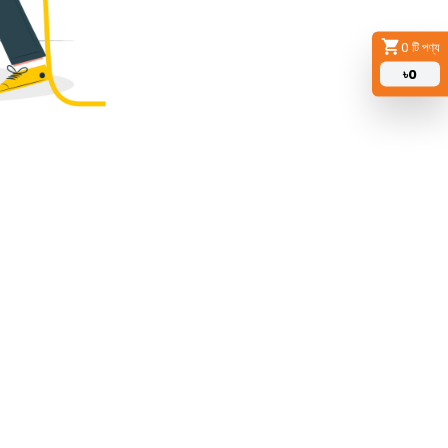
0
টি পণ্য
৳
0